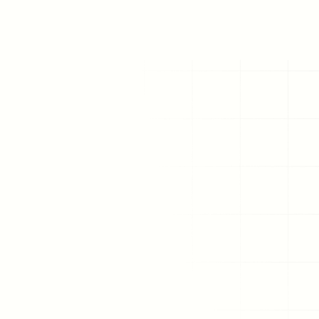
Die wic
– u
Auf
wirk