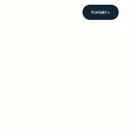
Kontakt
Kontakt
ruiting 
immt
ag 
hne 