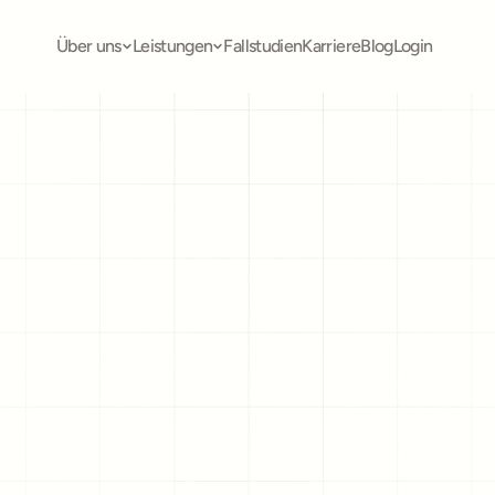
Über uns
Leistungen
Fallstudien
Karriere
Blog
Login
Zurück
2. Januar 2025
htigsten Aufgaben im Rec
nd wer sie im KMU übern
gaben, Zuständigkeiten, Reihenfolge: Was Recruiting im Allt
lich umfasst – und wie Schweizer KMU es sauber aufteilen, o
dass Bewerbungen liegen bleiben.