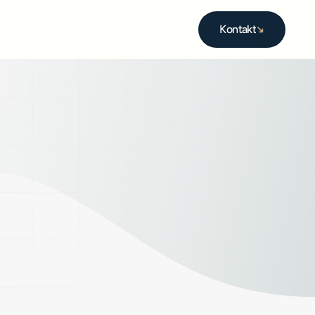
Kontakt
Kontakt