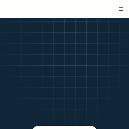
Die HR-
Innovation, die 
nicht am Festival 
steht.
Während 170 Aussteller um Aufmerksamkeit kämpfen, 
zeigen wir Ihnen in 30 Minuten, wie 
modernes 