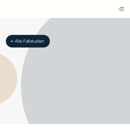
← Alle Fallstudien
IT & Software
Siaxma AG
Die Siaxma AG aus Oensingen (SO) ist ein Schweizer 
Entwickler von Gesamtlösungen für Zutrittskontrolle 
und Zeiterfassung — sämtliche Systeme sind 
Eigenentwicklungen.