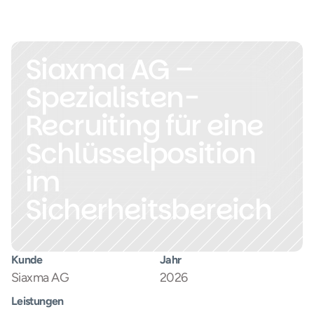
Siaxma AG – 
Spezialisten-
Recruiting für eine 
Schlüsselposition 
im 
Sicherheitsbereich
Kunde
Jahr
Siaxma AG
2026
Leistungen