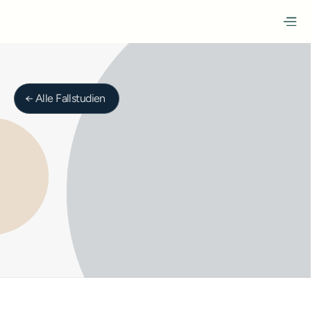
← Alle Fallstudien
Holzbau, Küchenbau & Schreinerei
Nussbaumer AG
Nussbaumer AG ist ein spezialisiertes Holzbau-
Unternehmen mit Sitz in Naters (VS) für Neubauten, 
Sanierungen und Innenausbauten in Holz.