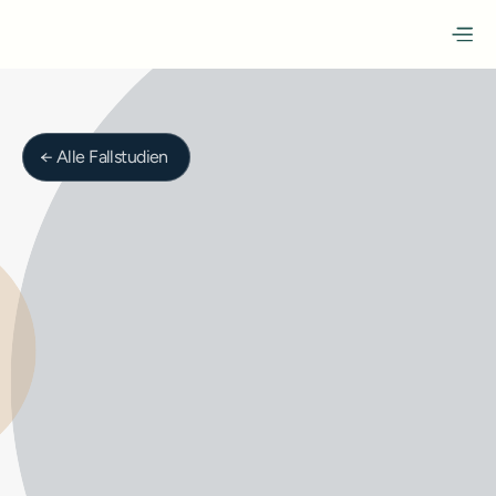
← Alle Fallstudien
Gesundheit & Pflege
LUPS Luzerner 
Psychiatrie
Die Luzerner Psychiatrie (LUPS) ist eine spezialisierte 
psychiatrische Klinik mit Sitz in Luzern und bietet 
psychiatrische sowie psychotherapeutische 
Versorgung für Erwachsene, Kinder und Jugendliche 
in der Zentralschweiz.