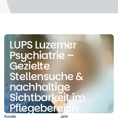
LUPS Luzerner 
Psychiatrie – 
Gezielte 
Stellensuche & 
nachhaltige 
Sichtbarkeit im 
Pflegebereich
Kunde
Jahr